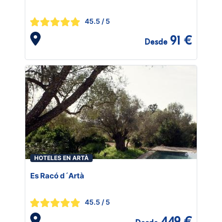
45.5
/ 5
91 €
Desde
HOTELES EN ARTÀ
Es Racó d´Artà
45.5
/ 5
449 €