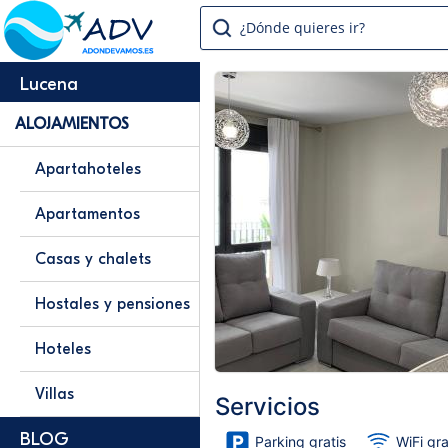
¿Dónde quieres ir?
Lucena
ALOJAMIENTOS
Apartahoteles
Apartamentos
Casas y chalets
Hostales y pensiones
Hoteles
Villas
Servicios
BLOG
Parking gratis
WiFi gra