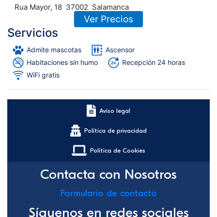
Rua Mayor, 18
37002
Salamanca
Ver Precios
Servicios
Admite mascotas
Ascensor
Habitaciones sin humo
Recepción 24 horas
WiFi gratis
Aviso legal
Política de privacidad
Política de Cookies
Contacta con Nosotros
Formulario de contacto
Síguenos en redes sociales