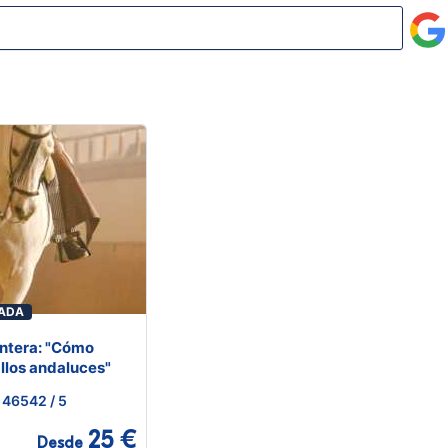
RADA
ontera: "Cómo
allos andaluces"
46542
/ 5
25 €
Desde