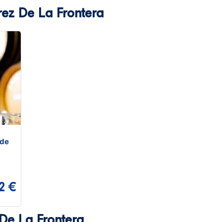
rez De La Frontera
 de
2 €
 De La Frontera