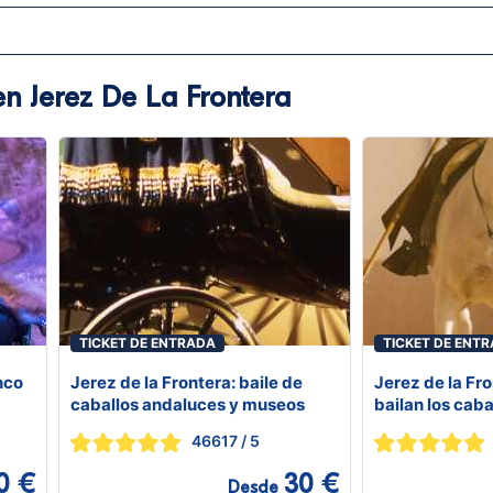
en Jerez De La Frontera
TICKET DE ENTRADA
TICKET DE ENT
nco
Jerez de la Frontera: baile de
Jerez de la Fr
caballos andaluces y museos
bailan los cab
46617
/ 5
0 €
30 €
Desde