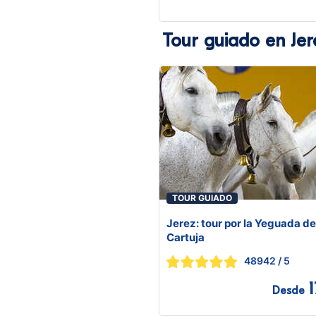
Tour guiado en Jer
TOUR GUIADO
Jerez: tour por la Yeguada de
Cartuja
48942
/ 5
1
Desde