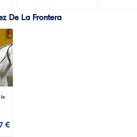
ez De La Frontera
 la
7 €