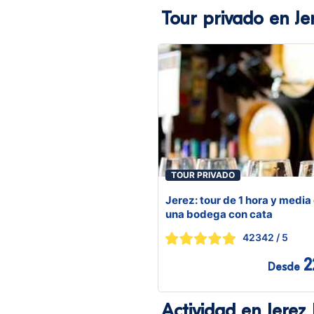
Tour privado en Je
TOUR PRIVADO
Jerez: tour de 1 hora y media
una bodega con cata
42342
/ 5
2
Desde
Actividad en Jerez