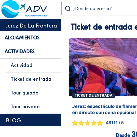
¿Dónde quieres ir?
Ticket de entrada 
Jerez De La Frontera
ALOJAMIENTOS
ACTIVIDADES
Actividad
Ticket de entrada
Tour guiado
TICKET DE ENTRADA
Jerez: espectáculo de flame
Tour privado
en directo con cena opcional
BLOG
48111
/ 5
3
Desde