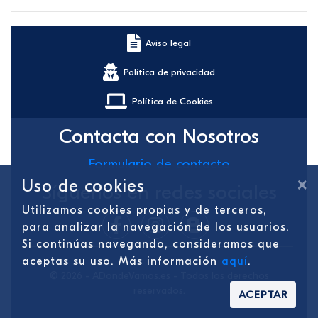
Aviso legal
Política de privacidad
Política de Cookies
Contacta con Nosotros
Formulario de contacto
×
Uso de cookies
Síguenos en redes sociales
Utilizamos cookies propias y de terceros,
para analizar la navegación de los usuarios.
Si continúas navegando, consideramos que
aceptas su uso. Más información
aquí
.
© 2026 - ADondeVamos.es - Todos los derechos
reservados.
ACEPTAR