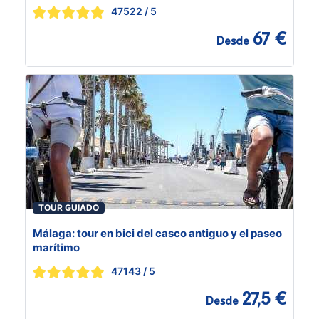
47522
/ 5
67 €
Desde
TOUR GUIADO
Málaga: tour en bici del casco antiguo y el paseo
marítimo
47143
/ 5
27,5 €
Desde