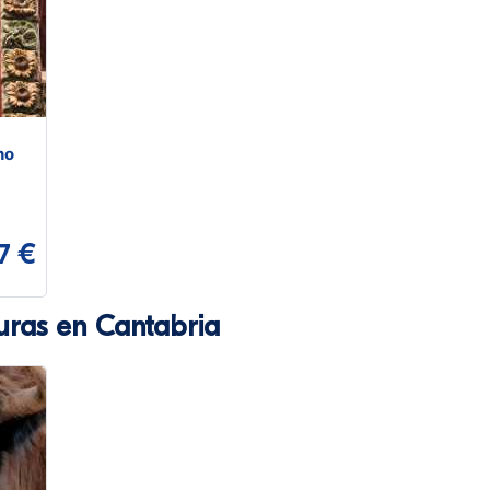
ho
7 €
uras en Cantabria