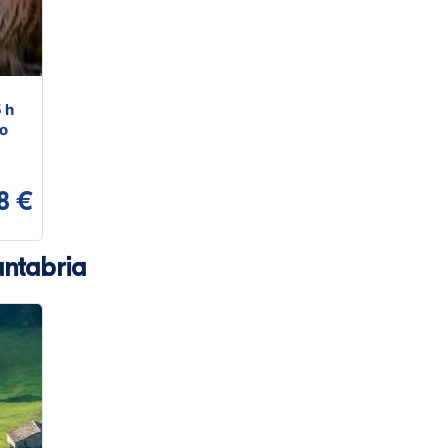
 h
no
8 €
antabria