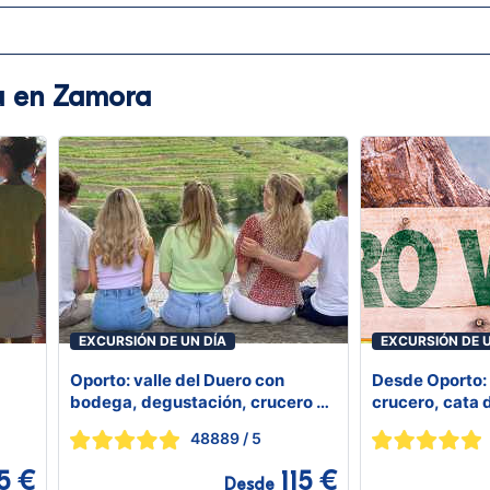
ía en Zamora
EXCURSIÓN DE UN DÍA
EXCURSIÓN DE U
Oporto: valle del Duero con
Desde Oporto: 
bodega, degustación, crucero en
crucero, cata 
barco y almuerzo
48889
/ 5
5 €
115 €
Desde