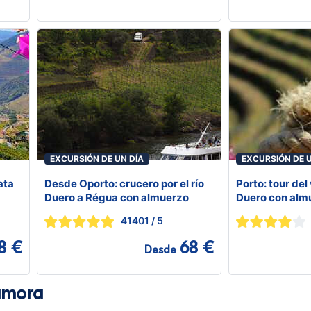
EXCURSIÓN DE UN DÍA
EXCURSIÓN DE U
ata
Desde Oporto: crucero por el río
Porto: tour del 
Duero a Régua con almuerzo
Duero con alm
41401
/ 5
8 €
68 €
Desde
amora