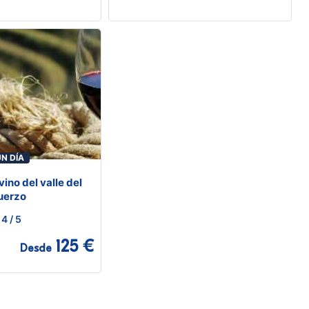
N DÍA
vino del valle del
uerzo
4
/ 5
125 €
Desde