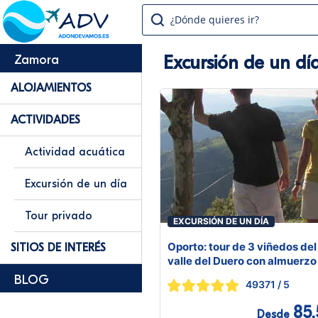
¿Dónde quieres ir?
Excursión de un d
Zamora
ALOJAMIENTOS
ACTIVIDADES
Actividad acuática
Excursión de un día
Tour privado
EXCURSIÓN DE UN DÍA
Oporto: tour de 3 viñedos del
SITIOS DE INTERÉS
valle del Duero con almuerzo
BLOG
49371
/ 5
85,
Desde