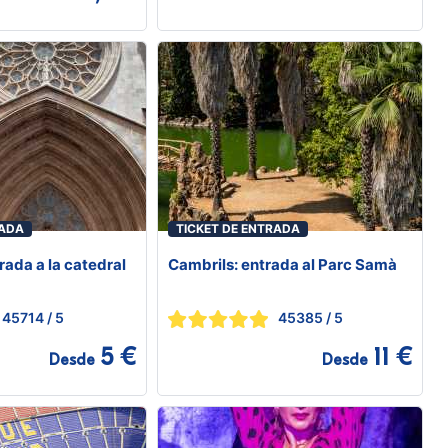
RADA
TICKET DE ENTRADA
rada a la catedral
Cambrils: entrada al Parc Samà
45714
/ 5
45385
/ 5
5 €
11 €
Desde
Desde