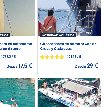
ÁTICA
ACTIVIDAD ACUÁTICA
ucero en catamarán
Girona: paseo en barco al Cap de
z en directo
Creus y Cadaqués
47382
/ 5
47143
/ 5
17,5 €
29 €
Desde
Desde