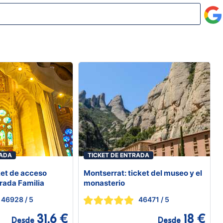
RADA
TICKET DE ENTRADA
ket de acceso
Montserrat: ticket del museo y el
grada Familia
monasterio
46928
/ 5
46471
/ 5
31,6 €
18 €
Desde
Desde