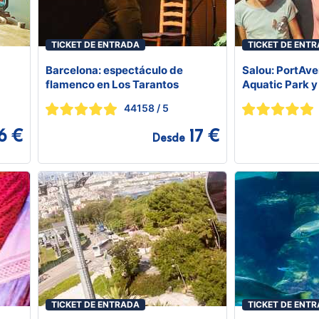
TICKET DE ENTRADA
TICKET DE ENT
Barcelona: espectáculo de
Salou: PortAve
flamenco en Los Tarantos
Aquatic Park y
44158
/ 5
6 €
17 €
Desde
TICKET DE ENTRADA
TICKET DE ENT