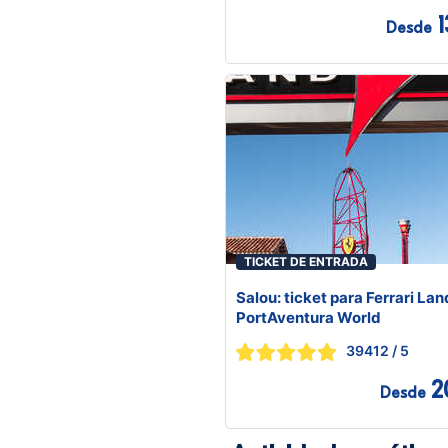
1
Desde
TICKET DE ENTRADA
Salou: ticket para Ferrari Lan
PortAventura World
39412
/ 5
2
Desde