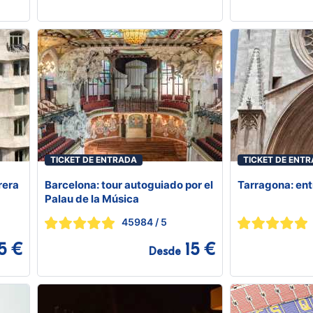
TICKET DE ENTRADA
TICKET DE ENT
rera
Barcelona: tour autoguiado por el
Tarragona: ent
Palau de la Música
45984
/ 5
5 €
15 €
Desde