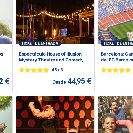
TICKET DE ENTRADA
TICKET DE ENT
os
Espectáculo House of Illusion
Barcelona: Ca
Mystery Theatre and Comedy
del FC Barcelo
45
/ 5
2 €
44,95 €
Desde