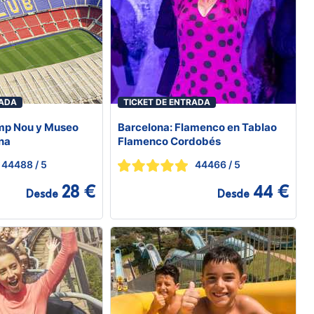
RADA
TICKET DE ENTRADA
mp Nou y Museo
Barcelona: Flamenco en Tablao
na
Flamenco Cordobés
44488
/ 5
44466
/ 5
28 €
44 €
Desde
Desde