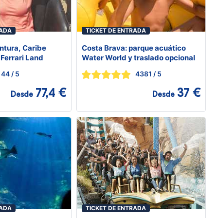
RADA
TICKET DE ENTRADA
ntura, Caribe
Costa Brava: parque acuático
 Ferrari Land
Water World y traslado opcional
44
/ 5
4381
/ 5
77,4 €
37 €
Desde
Desde
RADA
TICKET DE ENTRADA