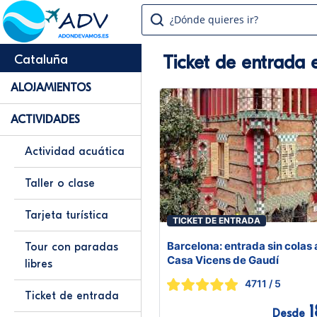
¿Dónde quieres ir?
Ticket de entrada 
Cataluña
ALOJAMIENTOS
ACTIVIDADES
Actividad acuática
Taller o clase
Tarjeta turística
TICKET DE ENTRADA
Barcelona: entrada sin colas a
Tour con paradas
Casa Vicens de Gaudí
libres
4711
/ 5
Ticket de entrada
1
Desde