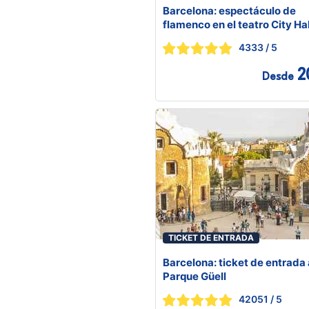
Barcelona: espectáculo de
flamenco en el teatro City Hal
4333
/ 5
2
Desde
TICKET DE ENTRADA
Barcelona: ticket de entrada 
Parque Güell
42051
/ 5