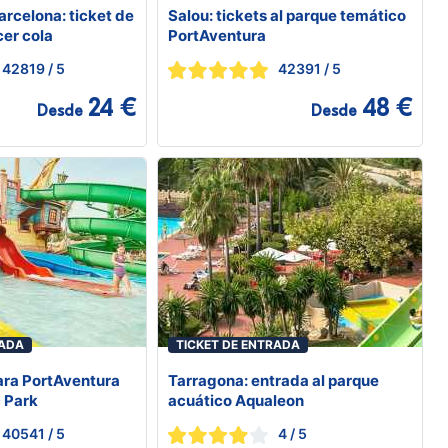
rcelona: ticket de
Salou: tickets al parque temático
cer cola
PortAventura
42819
/ 5
42391
/ 5
24 €
48 €
Desde
Desde
RADA
TICKET DE ENTRADA
para PortAventura
Tarragona: entrada al parque
 Park
acuático Aqualeon
40541
/ 5
4
/ 5