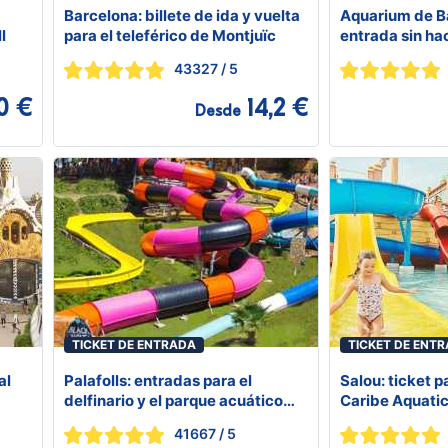
Barcelona: billete de ida y vuelta
Aquarium de Ba
l
para el teleférico de Montjuïc
entrada sin ha
43327
/ 5
0 €
14,2 €
Desde
TICKET DE ENTRADA
TICKET DE ENT
al
Palafolls: entradas para el
Salou: ticket 
delfinario y el parque acuático
Caribe Aquatic
Marineland
41667
/ 5