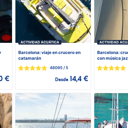
ACTIVIDAD ACUÁTICA
ACTIVIDAD ACU
y
Barcelona: viaje en crucero en
Barcelona: cr
catamarán
con música jaz
48095
/ 5
0 €
14,4 €
Desde