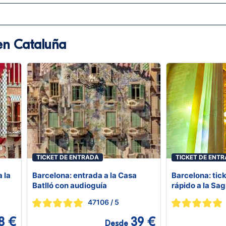
en Cataluña
TICKET DE ENTRADA
TICKET DE ENT
 la
Barcelona: entrada a la Casa
Barcelona: tic
Batlló con audioguía
rápido a la Sa
47106
/ 5
8 €
39 €
Desde