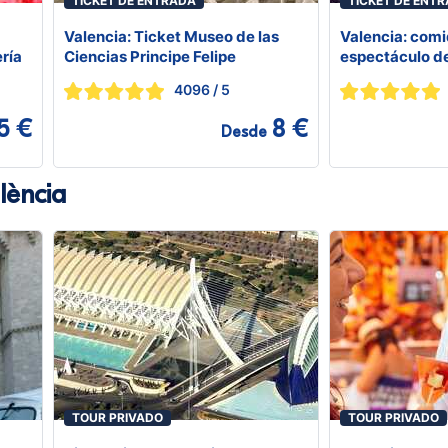
TICKET DE ENTRADA
TICKET DE ENT
Valencia: Ticket Museo de las
Valencia: com
ría
Ciencias Principe Felipe
espectáculo d
4096
/ 5
5 €
8 €
Desde
lència
TOUR PRIVADO
TOUR PRIVADO