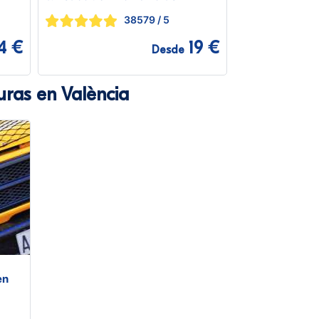
38579
/ 5
4 €
19 €
Desde
uras en València
en