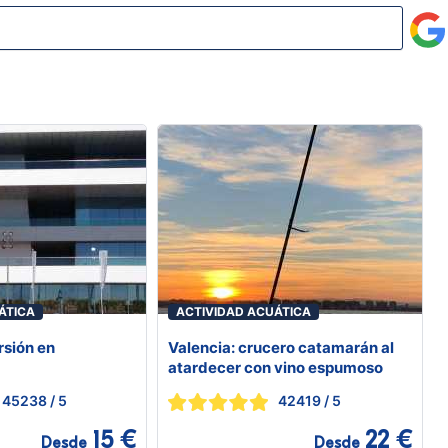
ÁTICA
ACTIVIDAD ACUÁTICA
rsión en
Valencia: crucero catamarán al
atardecer con vino espumoso
45238
/ 5
42419
/ 5
15 €
22 €
Desde
Desde