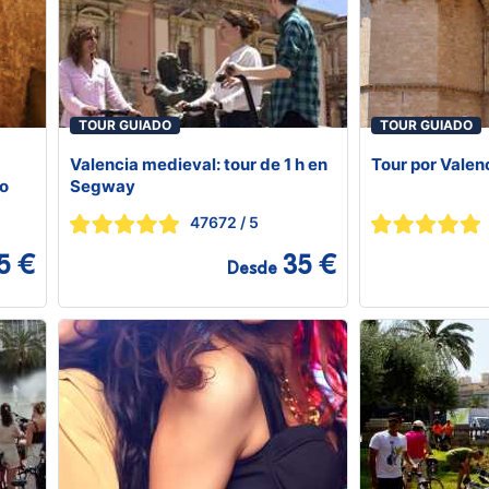
TOUR GUIADO
TOUR GUIADO
Valencia medieval: tour de 1 h en
Tour por Valenc
to
Segway
47672
/ 5
5 €
35 €
Desde