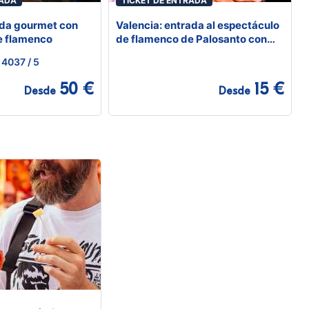
RADA
TICKET DE ENTRADA
ida gourmet con
Valencia: entrada al espectáculo
e flamenco
de flamenco de Palosanto con
bebida
4037
/ 5
50 €
15 €
Desde
Desde