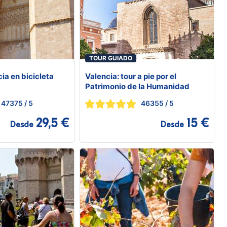
TOUR GUIADO
ia en bicicleta
Valencia: tour a pie por el
Patrimonio de la Humanidad
47375
/ 5
46355
/ 5
29,5 €
15 €
Desde
Desde