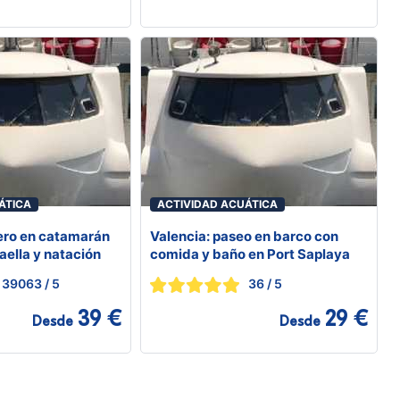
ÁTICA
ACTIVIDAD ACUÁTICA
ero en catamarán
Valencia: paseo en barco con
aella y natación
comida y baño en Port Saplaya
39063
/ 5
36
/ 5
39 €
29 €
Desde
Desde