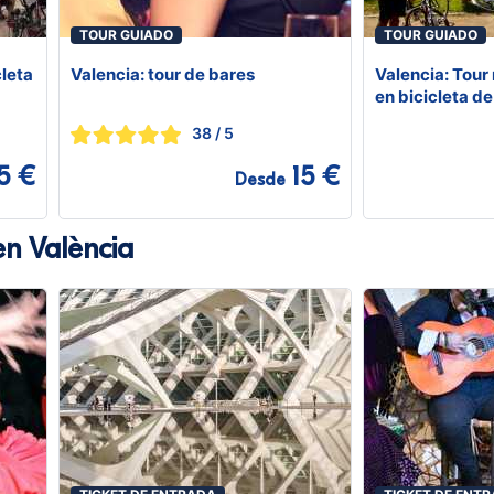
TOUR GUIADO
TOUR GUIADO
cleta
Valencia: tour de bares
Valencia: Tour
en bicicleta de
turísticas
38
/ 5
5 €
15 €
Desde
en València