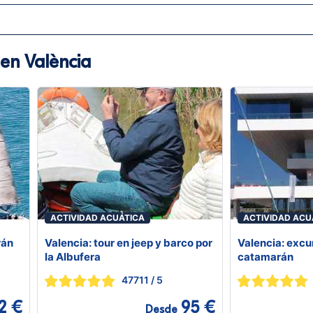
 en València
ACTIVIDAD ACUÁTICA
ACTIVIDAD ACU
rán
Valencia: tour en jeep y barco por
Valencia: excu
la Albufera
catamarán
47711
/ 5
2 €
95 €
Desde