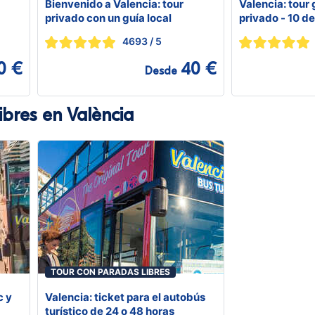
Bienvenido a Valencia: tour
Valencia: tour
privado con un guía local
privado - 10 d
lugareños
4693
/ 5
0 €
40 €
Desde
ibres en València
TOUR CON PARADAS LIBRES
c y
Valencia: ticket para el autobús
turístico de 24 o 48 horas