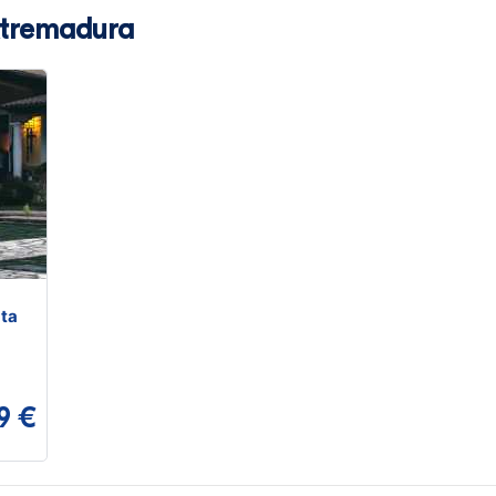
xtremadura
ata
9 €