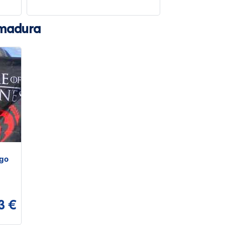
emadura
ego
3 €