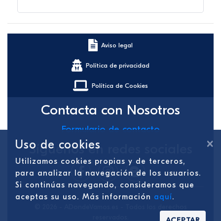
Aviso legal
Política de privacidad
Política de Cookies
Contacta con Nosotros
Formulario de contacto
×
Uso de cookies
Síguenos en redes sociales
Utilizamos cookies propias y de terceros,
para analizar la navegación de los usuarios.
Si continúas navegando, consideramos que
aceptas su uso. Más información
aquí
.
© 2026 - ADondeVamos.es - Todos los derechos
reservados.
ACEPTAR