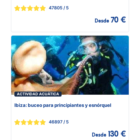
47805
/ 5
70 €
Desde
ACTIVIDAD ACUÁTICA
Ibiza: buceo para principiantes y esnórquel
46897
/ 5
130 €
Desde