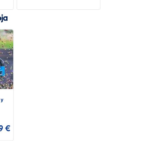
oja
 y
9 €