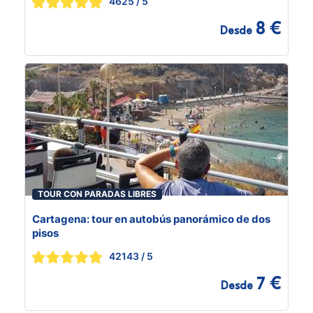
4625
/ 5
8 €
Desde
TOUR CON PARADAS LIBRES
Cartagena: tour en autobús panorámico de dos
pisos
42143
/ 5
7 €
Desde