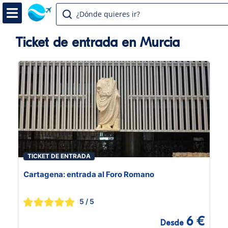
¿Dónde quieres ir?
Ticket de entrada en Murcia
TICKET DE ENTRADA
Cartagena: entrada al Foro Romano
5
/ 5
6 €
Desde