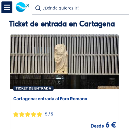
¿Dónde quieres ir?
Ticket de entrada en Cartagena
TICKET DE ENTRADA
Cartagena: entrada al Foro Romano
5
/ 5
6 €
Desde