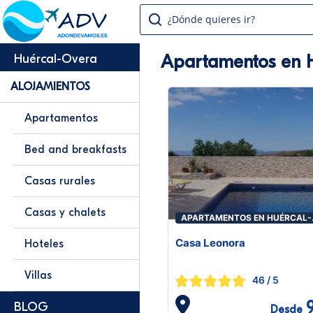
¿Dónde quieres ir?
Apartamentos en 
Huércal-Overa
ALOJAMIENTOS
Apartamentos
Bed and breakfasts
Casas rurales
Casas y chalets
APARTAMENTOS EN HUÉRCAL-
OVERA
Casa Leonora
Hoteles
Villas
46
/ 5
BLOG
Desde