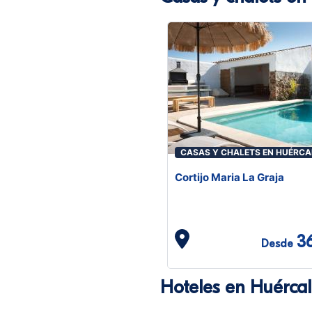
CASAS Y CHALETS EN HUÉRCA
OVERA
Cortijo Maria La Graja
3
Desde
Hoteles en Huérca