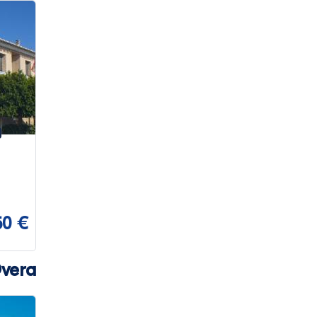
50 €
Overa