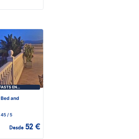
FASTS EN
A
 Bed and
45
/ 5
52 €
Desde