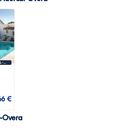
L-
66 €
l-Overa