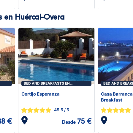
s en Huércal-Overa
BED AND BREAKFASTS EN
BED AND BREAK
HUÉRCAL-OVERA
HUÉRCAL-OVER
Cortijo Esperanza
Casa Barranca
Breakfast
45.5
/ 5
38 €
75 €
Desde