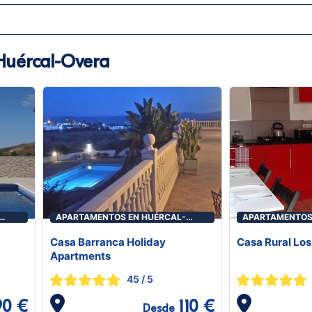
Huércal-Overa
APARTAMENTOS EN HUÉRCAL-
APARTAMENTOS
OVERA
OVERA
Casa Barranca Holiday
Casa Rural Lo
Apartments
45
/ 5
90 €
110 €
Desde