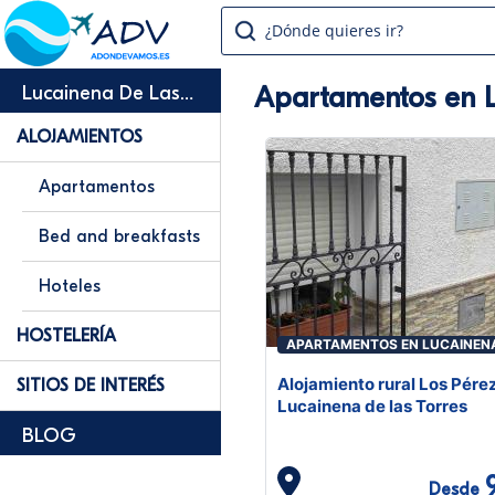
¿Dónde quieres ir?
Apartamentos en L
Lucainena De Las
Torres
ALOJAMIENTOS
Apartamentos
Bed and breakfasts
Hoteles
HOSTELERÍA
APARTAMENTOS EN LUCAINEN
LAS TORRES
Alojamiento rural Los Pére
SITIOS DE INTERÉS
Lucainena de las Torres
BLOG
Desde