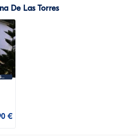
na De Las Torres
S
90 €