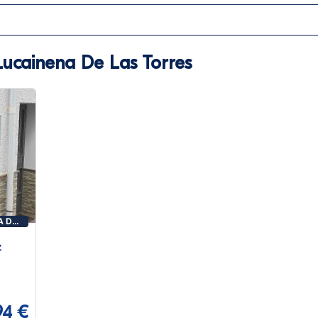
ucainena De Las Torres
A DE
z
94 €