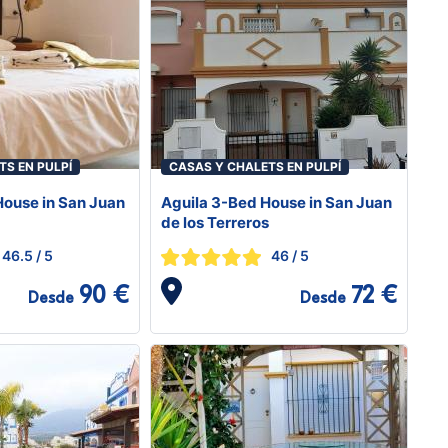
TS EN PULPÍ
CASAS Y CHALETS EN PULPÍ
House in San Juan
Aguila 3-Bed House in San Juan
de los Terreros
46.5
/ 5
46
/ 5
90 €
72 €
Desde
Desde