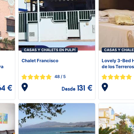
CASAS Y CHALETS EN PULPÍ
CASAS Y CHALE
Chalet Francisco
Lovely 3-Bed 
ya
de los Terreros
48
/ 5
64 €
131 €
Desde