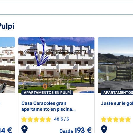
ulpí
APARTAMENTOS EN PULPÍ
APARTAMENTOS 
4
Casa Caracoles gran
Juste sur le go
apartamento en piscina
comunitaria
48.5
/ 5
14 €
193 €
Desde