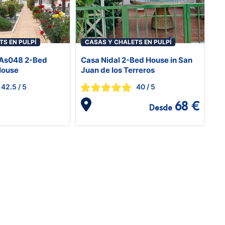
TS EN PULPÍ
CASAS Y CHALETS EN PULPÍ
 As048 2-Bed
Casa Nidal 2-Bed House in San
House
Juan de los Terreros
42.5
/ 5
40
/ 5
68 €
Desde