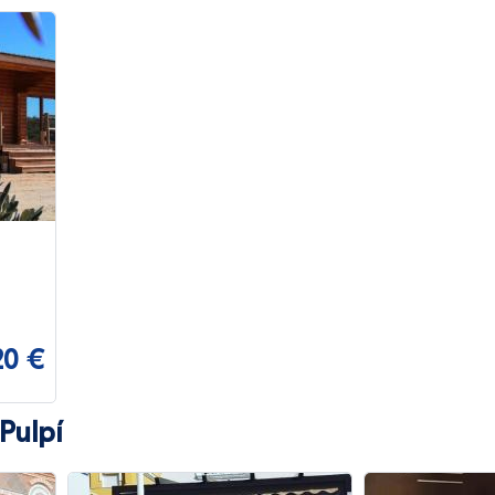
20 €
Pulpí