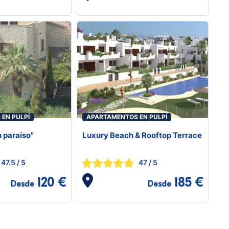
EN PULPÍ
APARTAMENTOS EN PULPÍ
 paraíso"
Luxury Beach & Rooftop Terrace
47.5
/ 5
47
/ 5
120 €
185 €
Desde
Desde