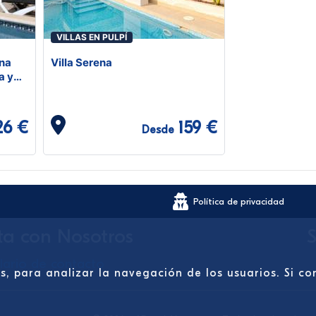
VILLAS EN PULPÍ
ina
Villa Serena
a y
26 €
159 €
Desde
Política de privacidad
ta con Nosotros
S
lario de contacto
os, para analizar la navegación de los usuarios. Si 