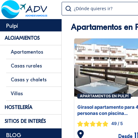
¿Dónde quieres ir?
Apartamentos en P
Pulpí
ALOJAMIENTOS
Apartamentos
Casas rurales
Casas y chalets
Villas
APARTAMENTOS EN PULPÍ
Girasol apartamento para 
HOSTELERÍA
personas con piscina
communitaria
SITIOS DE INTERÉS
49
/ 5
1
BLOG
Desde