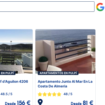
EN PULPÍ
APARTAMENTOS EN PULPÍ
lf d'Aguilon 4206
Apartamento Junto Al Mar En La
Costa De Almeria
48.5
/ 5
48
/ 5
156 €
81 €
Desde
Desde