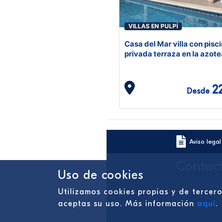
VILLAS EN PULPÍ
Casa del Mar villa con pisc
privada terraza en la azote
vistas al m
2
Desde
Aviso legal
Contac
Uso de cookies
Formu
Utilizamos cookies propias y de tercer
aceptas su uso. Más información
aquí
.