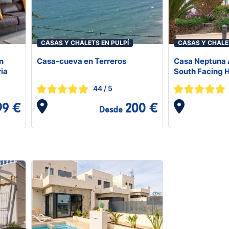
CASAS Y CHALETS EN PULPÍ
CASAS Y CHALE
n
Casa-cueva en Terreros
Casa Neptuna
ria
South Facing 
44
/ 5
99 €
200 €
Desde