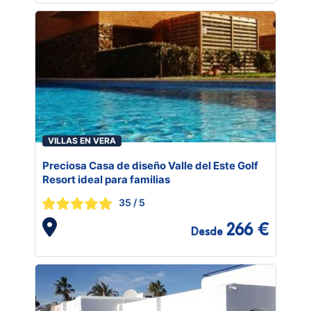
VILLAS EN VERA
Preciosa Casa de diseño Valle del Este Golf
Resort ideal para familias
35
/ 5
266 €
Desde