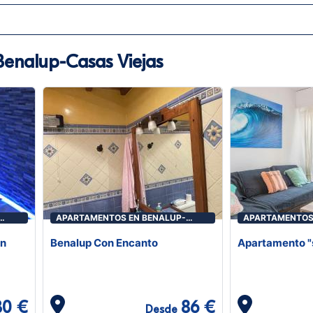
enalup-Casas Viejas
APARTAMENTOS EN BENALUP-
APARTAMENTOS
CASAS VIEJAS
CASAS VIEJAS
on
Benalup Con Encanto
Apartamento "
30 €
86 €
Desde