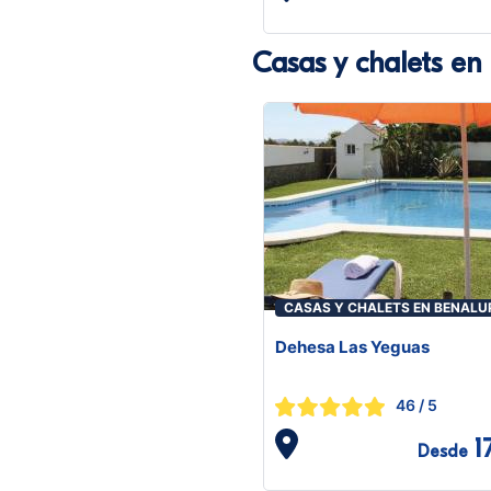
Casas y chalets en
CASAS Y CHALETS EN BENALU
CASAS VIEJAS
Dehesa Las Yeguas
46
/ 5
1
Desde