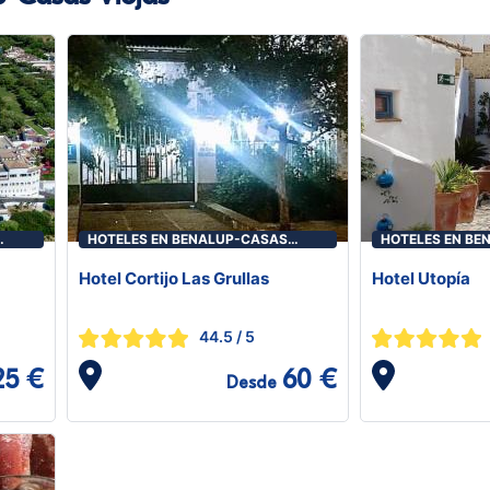
HOTELES EN BENALUP-CASAS
HOTELES EN BE
VIEJAS
VIEJAS
Hotel Cortijo Las Grullas
Hotel Utopía
44.5
/ 5
25 €
60 €
Desde