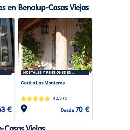
es en Benalup-Casas Viejas
HOSTALES Y PENSIONES EN
BENALUP-CASAS VIEJAS
Cortijo Los Monteros
42.5
/ 5
63 €
70 €
Desde
-Casas Viejas