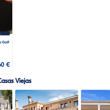
p Golf
60 €
Casas Viejas