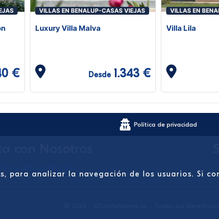
EJAS
VILLAS EN BENALUP-CASAS VIEJAS
VILLAS EN BEN
on
Luxury Villa Malva
Villa Lila
40 €
1.343 €
Desde
Política de privacidad
ta con Nosotros
S
lario de contacto
os, para analizar la navegación de los usuarios. Si 
© 2026 - ADondeVamos.es - Todos los derechos 