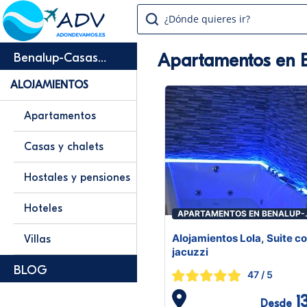
¿Dónde quieres ir?
Apartamentos en B
Benalup-Casas
Viejas
ALOJAMIENTOS
Apartamentos
Casas y chalets
Hostales y pensiones
Hoteles
APARTAMENTOS EN BENALUP-
CASAS VIEJAS
Alojamientos Lola, Suite c
Villas
jacuzzi
BLOG
47
/ 5
1
Desde