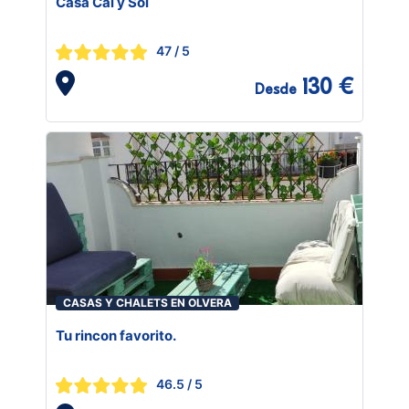
Casa Cal y Sol
47
/ 5
130 €
Desde
CASAS Y CHALETS EN OLVERA
Tu rincon favorito.
46.5
/ 5