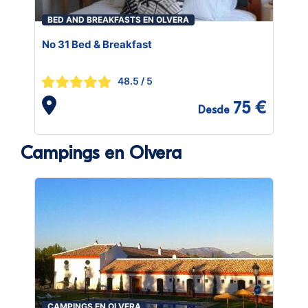
BED AND BREAKFASTS EN OLVERA
No 31 Bed & Breakfast
48.5
/ 5
75 €
Desde
Campings en Olvera
CAMPINGS EN OLVERA