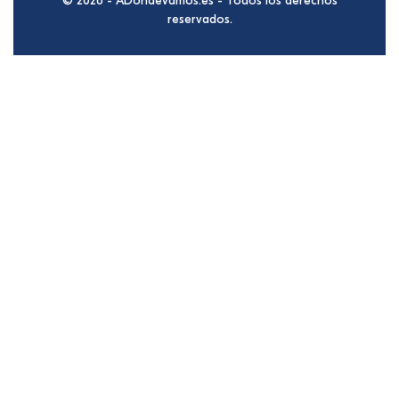
© 2026 - ADondeVamos.es - Todos los derechos
reservados.