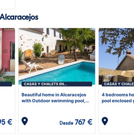
 Alcaracejos
CASAS Y CHALETS EN
CASAS Y CHALE
ALCARACEJOS
ALCARACEJOS
Beautiful home in Alcaracejos
4 bedrooms ho
with Outdoor swimming pool,
pool enclosed 
WiFi and 8 Bedrooms
Alcaracejos
95 €
767 €
Desde