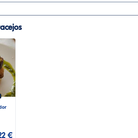
acejos
dor
22 €