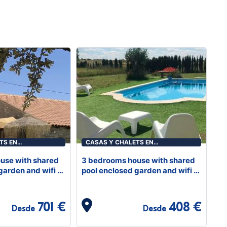
TS EN
CASAS Y CHALETS EN
ALCARACEJOS
use with shared
3 bedrooms house with shared
garden and wifi at
pool enclosed garden and wifi at
Alcaracejos
701 €
408 €
Desde
Desde