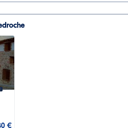
Pedroche
E
30 €