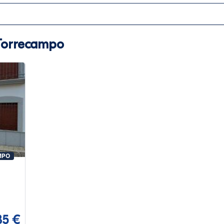
Torrecampo
MPO
35 €