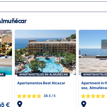
Almuñécar
AR
APARTAHOTELES EN ALMUÑÉCAR
APARTAHOTELE
Apartamentos Best Alcazar
Apartment in fi
sea, Almuñéca
38.5
/ 5
65 €