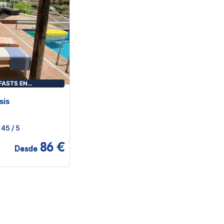
FASTS EN
sis
45
/ 5
86 €
Desde