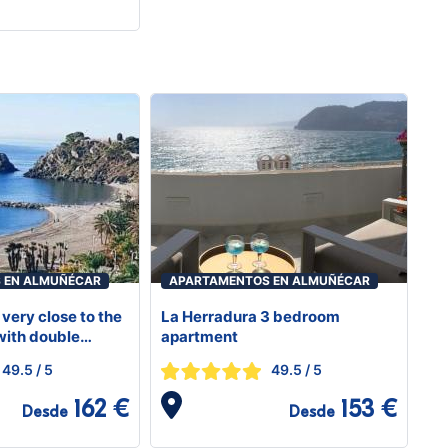
 EN ALMUÑÉCAR
APARTAMENTOS EN ALMUÑÉCAR
 very close to the
La Herradura 3 bedroom
with double
apartment
ted and fully
49.5
/ 5
49.5
/ 5
tment
162 €
153 €
Desde
Desde