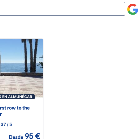
S EN ALMUÑÉCAR
rst row to the
r
37
/ 5
95 €
Desde