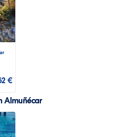
ar
52 €
n Almuñécar