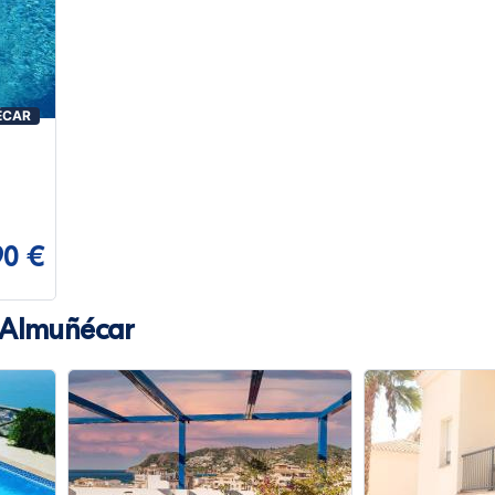
ÉCAR
90 €
n Almuñécar