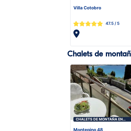
Villa Cotobro
47.5
/ 5
Chalets de monta
CHALETS DE MONTAÑA EN
ALMUÑÉCAR
Montepino 48