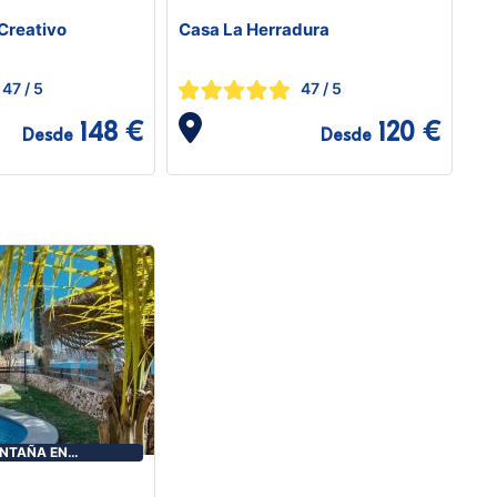
Creativo
Casa La Herradura
47
/ 5
47
/ 5
148 €
120 €
Desde
Desde
NTAÑA EN