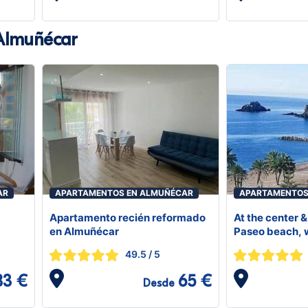
Almuñécar
AR
APARTAMENTOS EN ALMUÑÉCAR
APARTAMENTOS
Apartamento recién reformado
At the center &
en Almuñécar
Paseo beach, 
garage, renova
49.5
/ 5
equipped apar
83 €
65 €
Desde