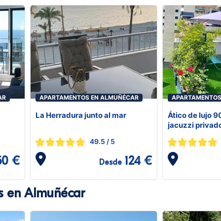
AR
APARTAMENTOS EN ALMUÑÉCAR
APARTAMENTOS
La Herradura junto al mar
Ático de lujo 
jacuzzi privad
Almuñecar
49.5
/ 5
50 €
124 €
Desde
s en Almuñécar