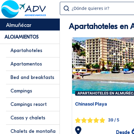
¿Dónde quieres ir?
Apartahoteles en 
Almuñécar
ALOJAMIENTOS
Apartahoteles
Apartamentos
Bed and breakfasts
Campings
APARTAHOTELES EN ALMUÑÉC
Chinasol Playa
Campings resort
Casas y chalets
39
/ 5
Chalets de montaña
Desde