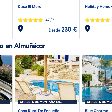
Casa El Mero
Holiday Home 
47
/ 5
230 €
Desde
ña en Almuñécar
CHALETS DE MONTAÑA EN
CHALETS DE MO
ALMUÑÉCAR
ALMUÑÉCAR
Casa Rural De Ensueño
Blue Charme