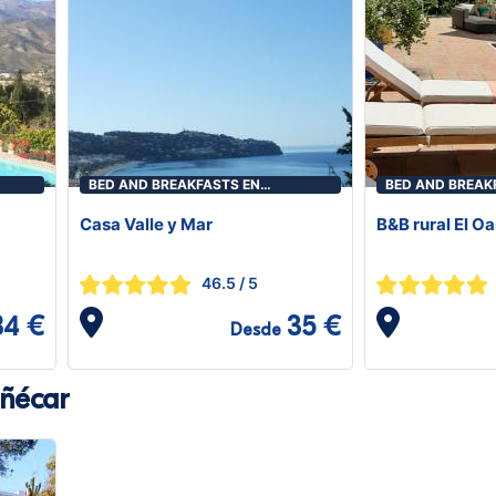
BED AND BREAKFASTS EN
BED AND BREAK
ALMUÑÉCAR
ALMUÑÉCAR
Casa Valle y Mar
B&B rural El Oa
46.5
/ 5
84 €
35 €
Desde
ñécar