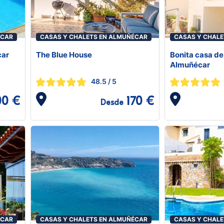
ÉCAR
CASAS Y CHALETS EN ALMUÑÉCAR
CASAS Y CHALE
car
The Blue House
Bonita casa de
Almuñécar
48.5
/ 5
00 €
170 €
Desde
ÉCAR
CASAS Y CHALETS EN ALMUÑÉCAR
CASAS Y CHALE