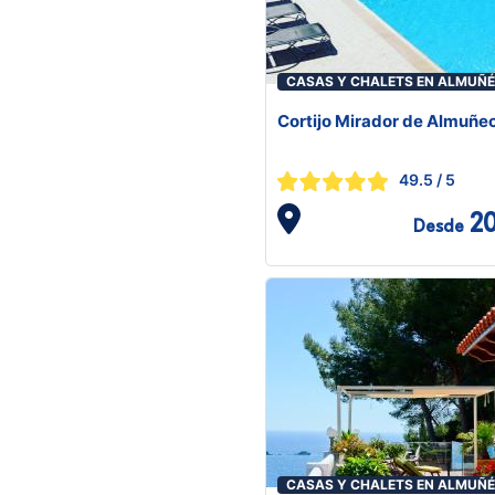
CASAS Y CHALETS EN ALMUÑ
Cortijo Mirador de Almuñe
49.5
/ 5
2
Desde
CASAS Y CHALETS EN ALMUÑ