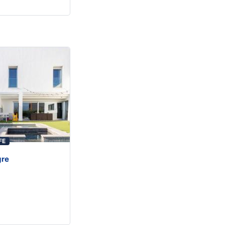
FE
gre