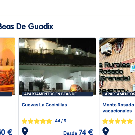
Beas De Guadix
APARTAMENTOS EN BEAS DE
APARTAMENTOS 
GUADIX
GUADIX
Cuevas La Cocinillas
Monte Rosado 
vacacionales
44
/ 5
50 €
74 €
Desde