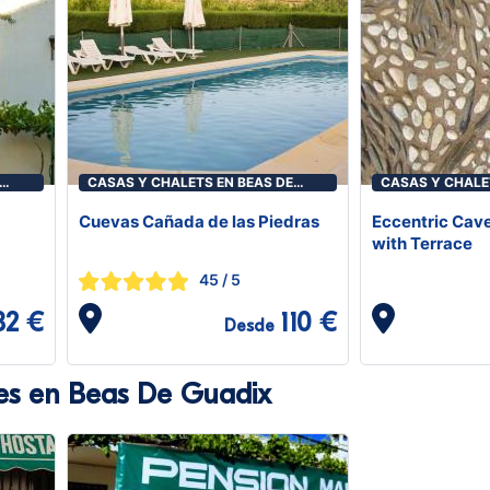
CASAS Y CHALETS EN BEAS DE
CASAS Y CHALE
GUADIX
GUADIX
Cuevas Cañada de las Piedras
Eccentric Cave
with Terrace
45
/ 5
82 €
110 €
Desde
nes en Beas De Guadix