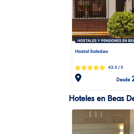
HOSTALES Y PENSIONES EN BE
GUADIX
Hostal Soledao
43.5
/ 5
Desde
Hoteles en Beas D