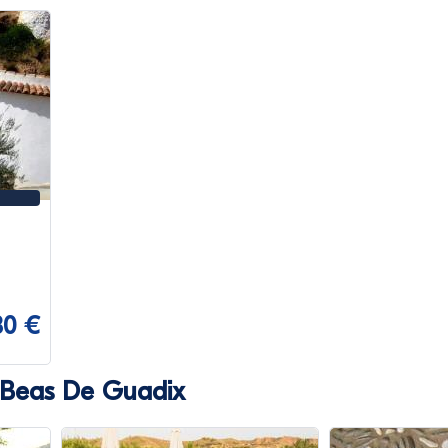
80 €
n Beas De Guadix