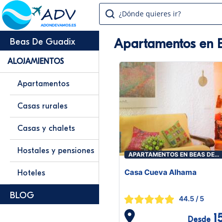
¿Dónde quieres ir?
Apartamentos en 
Beas De Guadix
ALOJAMIENTOS
Apartamentos
Casas rurales
Casas y chalets
Hostales y pensiones
APARTAMENTOS EN BEAS DE
GUADIX
Casa Cueva Alhama
Hoteles
BLOG
44.5
/ 5
1
Desde