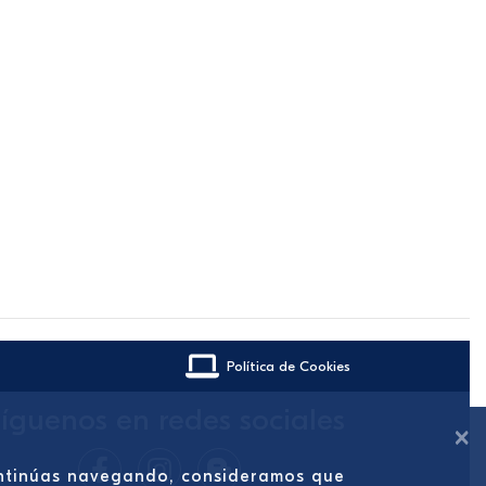
Política de Cookies
íguenos en redes sociales
×
continúas navegando, consideramos que