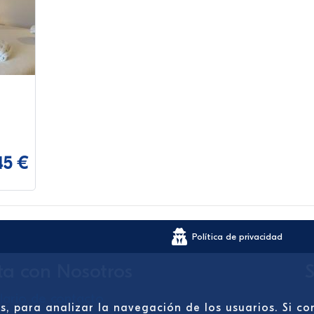
45 €
Política de privacidad
ta con Nosotros
S
lario de contacto
os, para analizar la navegación de los usuarios. Si 