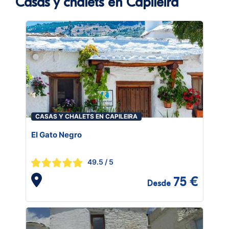
Casas y chalets en Capileira
CASAS Y CHALETS EN CAPILEIRA
El Gato Negro
49.5
/ 5
75 €
Desde