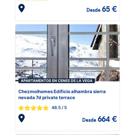
65 €
Desde
APARTAMENTOS EN CENES DE LA VEGA
Chezmoihomes Edificio alhambra sierra
nevada 7d private terrace
48.5
/ 5
664 €
Desde