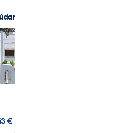
Dúdar
63 €