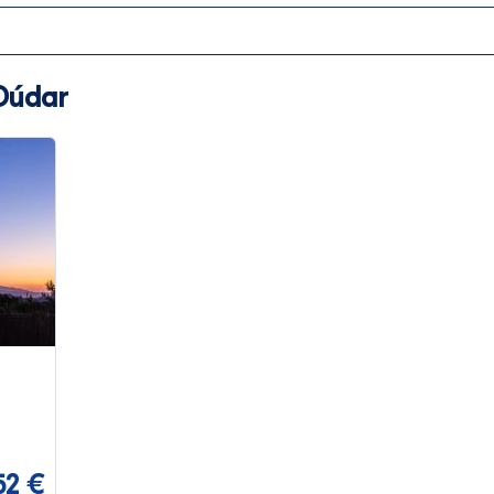
Dúdar
52 €