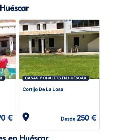
 Huéscar
R
CASAS Y CHALETS EN HUÉSCAR
Cortijo De La Losa
70 €
250 €
Desde
es en Huéscar