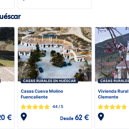
uéscar
CASAS RURALES EN HUÉSCAR
CASAS RURALES
Casas Cueva Molino
Vivienda Rura
Fuencaliente
Clemente
44
/ 5
20 €
62 €
Desde