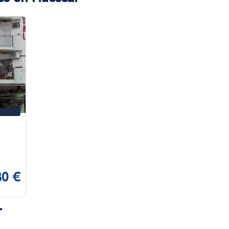
30 €
r