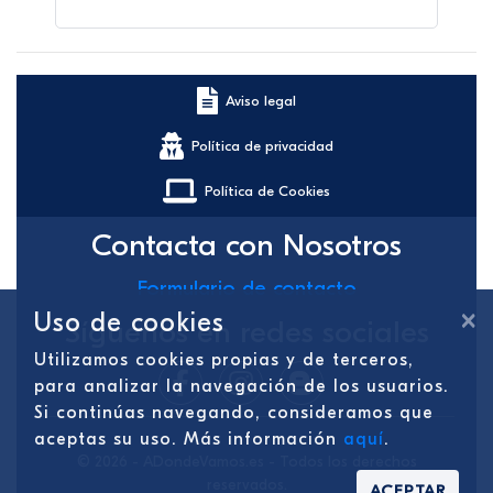
Aviso legal
Política de privacidad
Política de Cookies
Contacta con Nosotros
Formulario de contacto
×
Uso de cookies
Síguenos en redes sociales
Utilizamos cookies propias y de terceros,
para analizar la navegación de los usuarios.
Si continúas navegando, consideramos que
aceptas su uso. Más información
aquí
.
© 2026 - ADondeVamos.es - Todos los derechos
reservados.
ACEPTAR