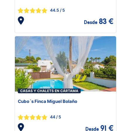
44.5
/ 5
83 €
Desde
CASAS Y CHALETS EN CÁRTAMA
Cubo´s Finca Miguel Bolaño
44
/ 5
91 €
Desde