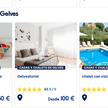
 Gelves
CASAS Y CHALETS EN GELVES
CASAS Y CHALE
no
Gelvesturist
chalet con vist
46.5
/ 5
50 €
100 €
Desde