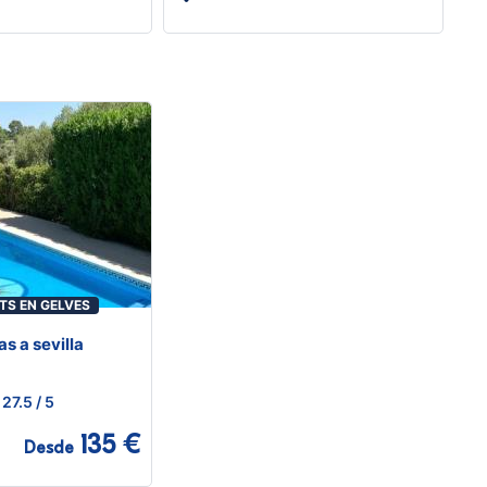
TS EN GELVES
as a sevilla
27.5
/ 5
135 €
Desde