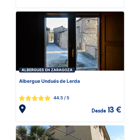
ALBERGUES EN ZARAGOZA
Albergue Undués de Lerda
44.5
/ 5
13 €
Desde