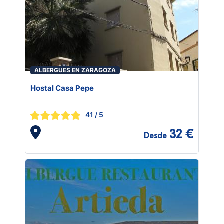
ALBERGUES EN ZARAGOZA
Hostal Casa Pepe
41
/ 5
32 €
Desde