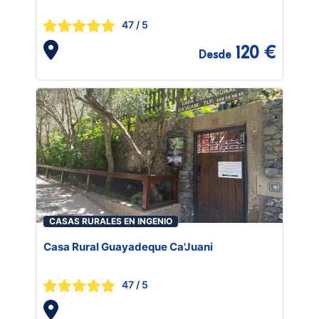
47
/ 5
120 €
Desde
CASAS RURALES EN INGENIO
Casa Rural Guayadeque Ca'Juani
47
/ 5