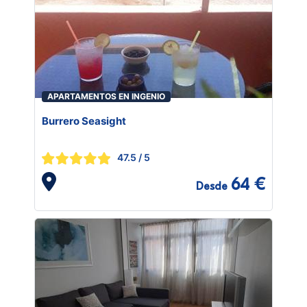
APARTAMENTOS EN INGENIO
Burrero Seasight
47.5
/ 5
64 €
Desde