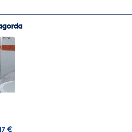
agorda
17 €