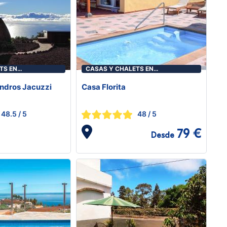
TS EN
CASAS Y CHALETS EN
PUNTAGORDA
ndros Jacuzzi
Casa Florita
48.5
/ 5
48
/ 5
79 €
Desde