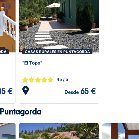
RDA
CASAS RURALES EN PUNTAGORDA
"El Topo"
45
/ 5
85 €
65 €
Desde
 Puntagorda