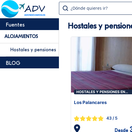
¿Dónde quieres ir?
Hostales y pension
Fuentes
ALOJAMIENTOS
Hostales y pensiones
BLOG
HOSTALES Y PENSIONES EN
FUENTES
Los Palancares
43
/ 5
Desde