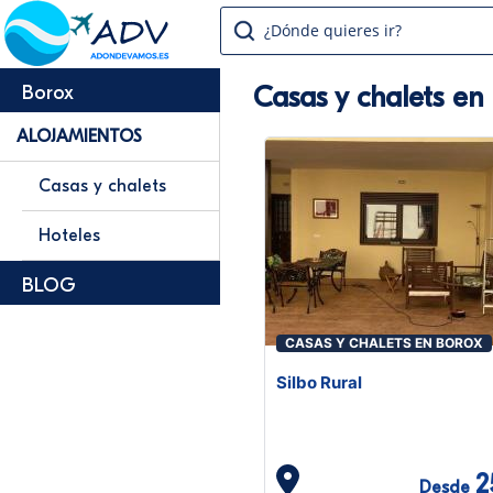
¿Dónde quieres ir?
Casas y chalets en
Borox
ALOJAMIENTOS
Casas y chalets
Hoteles
BLOG
CASAS Y CHALETS EN BOROX
Silbo Rural
2
Desde