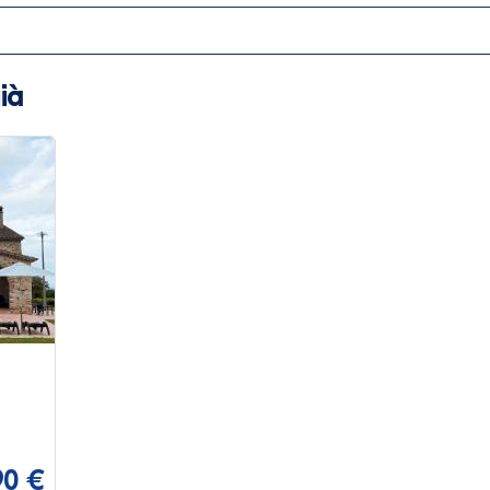
ià
90 €