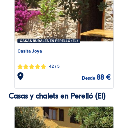
CASAS RURALES EN PERELLÓ (EL)
Casita Joya
42
/ 5
88 €
Desde
Casas y chalets en Perelló (El)