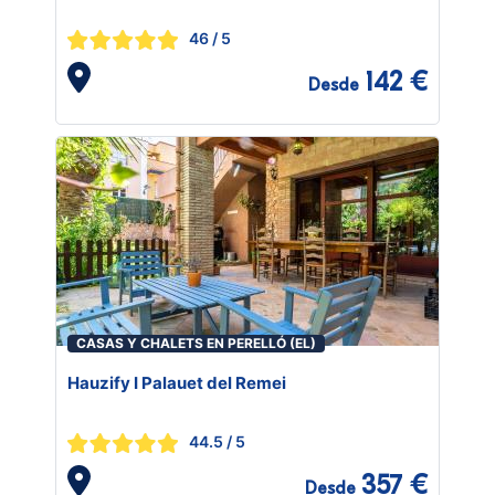
46
/ 5
142 €
Desde
CASAS Y CHALETS EN PERELLÓ (EL)
Hauzify I Palauet del Remei
44.5
/ 5
357 €
Desde