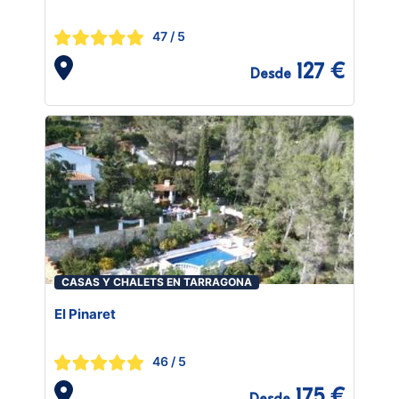
47
/ 5
127 €
Desde
CASAS Y CHALETS EN TARRAGONA
El Pinaret
46
/ 5
175 €