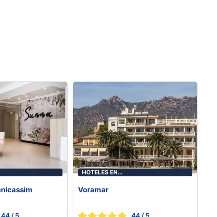
HOTELES EN
ICÀSSIM
BENICASIM/BENICÀSSIM
enicassim
Voramar
44
/ 5
44
/ 5