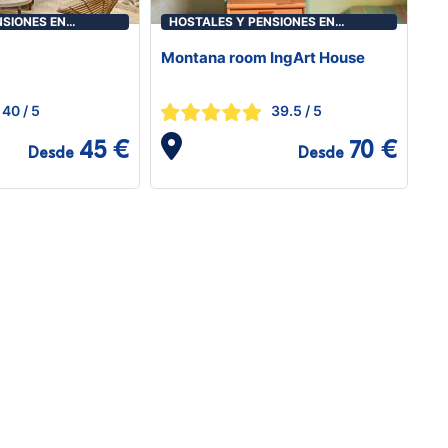
NSIONES EN
HOSTALES Y PENSIONES EN
ICÀSSIM
BENICASIM/BENICÀSSIM
Montana room IngArt House
40
/ 5
39.5
/ 5
45 €
70 €
Desde
Desde