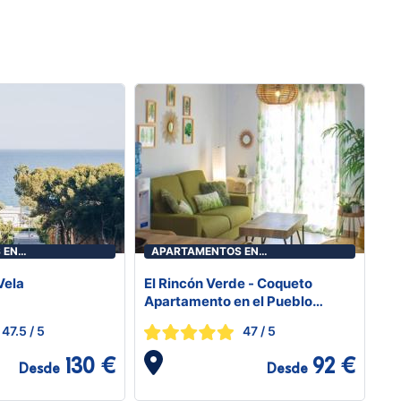
 EN
APARTAMENTOS EN
ICÀSSIM
BENICASIM/BENICÀSSIM
Vela
El Rincón Verde - Coqueto
Apartamento en el Pueblo
Benicasim
47.5
/ 5
47
/ 5
130 €
92 €
Desde
Desde