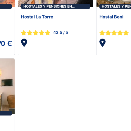
HOSTALES Y PENSIONES EN
HOSTALES Y PE
BENICASIM/BENICÀSSIM
BENICASIM/BEN
Hostal La Torre
Hostal Beni
43.5
/ 5
70 €