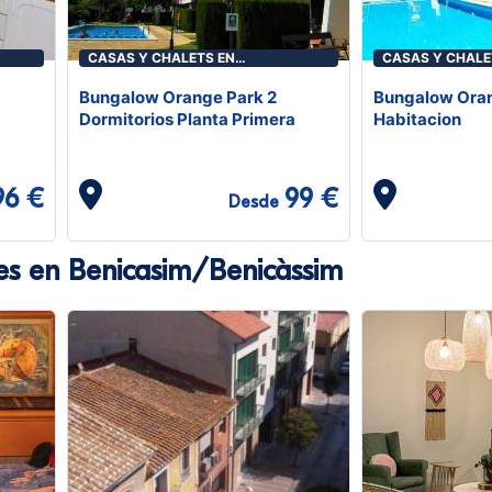
CASAS Y CHALETS EN
CASAS Y CHALE
BENICASIM/BENICÀSSIM
BENICASIM/BEN
Bungalow Orange Park 2
Bungalow Oran
Dormitorios Planta Primera
Habitacion
96 €
99 €
Desde
es en Benicasim/Benicàssim