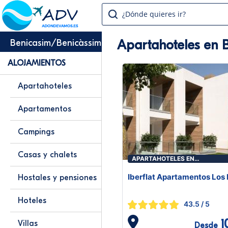
¿Dónde quieres ir?
Apartahoteles en 
Benicasim/Benicàssim
ALOJAMIENTOS
Apartahoteles
Apartamentos
Campings
Casas y chalets
APARTAHOTELES EN
BENICASIM/BENICÀSSIM
Iberflat Apartamentos Los 
Hostales y pensiones
Hoteles
43.5
/ 5
1
Villas
Desde