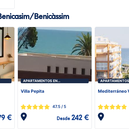
enicasim/Benicàssim
APARTAMENTOS EN
APARTAMENTOS
BENICASIM/BENICÀSSIM
BENICASIM/BEN
Villa Pepita
Mediterráneo 
47.5
/ 5
79 €
242 €
Desde