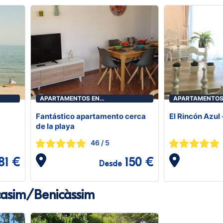
APARTAMENTOS EN
APARTAMENTOS
BENICASIM/BENICÀSSIM
BENICASIM/BEN
Fantástico apartamento cerca
El Rincón Azul
de la playa
46
/ 5
81 €
150 €
Desde
asim/Benicàssim