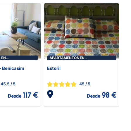
 EN
APARTAMENTOS EN
ICÀSSIM
BENICASIM/BENICÀSSIM
 - Benicasim
Estoril
45.5
/ 5
45
/ 5
117 €
98 €
Desde
Desde