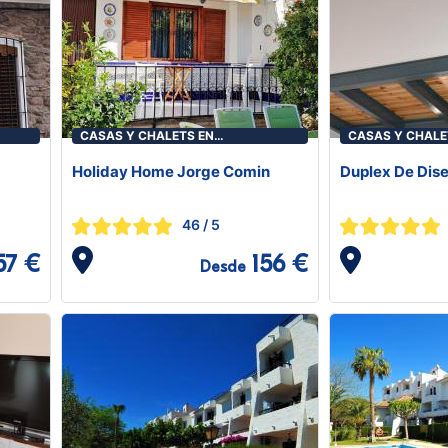
CASAS Y CHALETS EN
CASAS Y CHALE
BENICASIM/BENICÀSSIM
BENICASIM/BEN
Holiday Home Jorge Comin
Duplex De Dis
46
/ 5
57 €
156 €
Desde