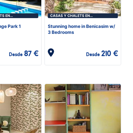
TS EN
CASAS Y CHALETS EN
ICÀSSIM
BENICASIM/BENICÀSSIM
ge Park 1
Stunning home in Benicasim w/
3 Bedrooms
87 €
210 €
Desde
Desde