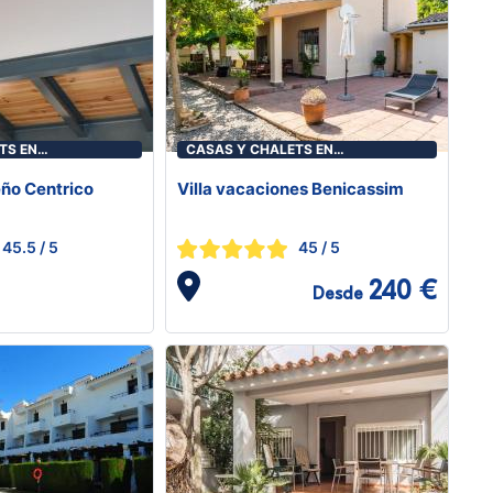
TS EN
CASAS Y CHALETS EN
ICÀSSIM
BENICASIM/BENICÀSSIM
eño Centrico
Villa vacaciones Benicassim
45.5
/ 5
45
/ 5
240 €
Desde