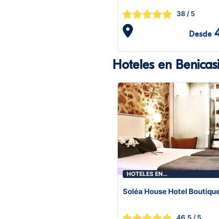
38
/ 5
Desde
Hoteles en Benica
HOTELES EN
BENICASIM/BENICÀSSIM
Soléa House Hotel Boutiqu
46.5
/ 5