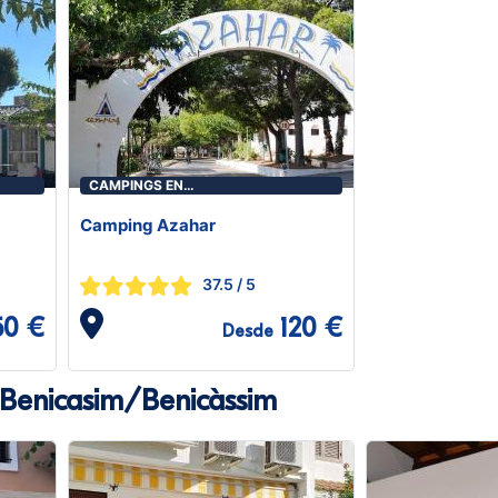
CAMPINGS EN
BENICASIM/BENICÀSSIM
Camping Azahar
37.5
/ 5
50 €
120 €
Desde
 Benicasim/Benicàssim