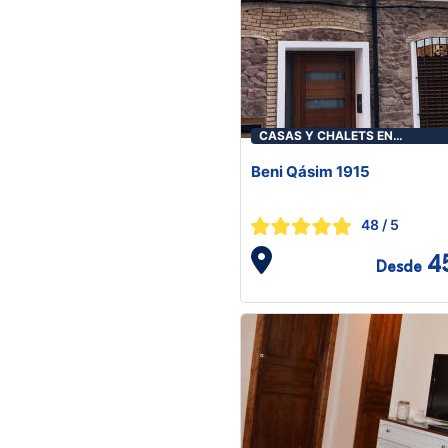
CASAS Y CHALETS EN
BENICASIM/BENICÀSSIM
Beni Qásim 1915
48
/ 5
4
Desde