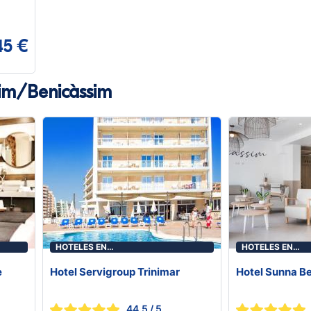
45 €
sim/Benicàssim
HOTELES EN
HOTELES EN
BENICASIM/BENICÀSSIM
BENICASIM/BEN
e
Hotel Servigroup Trinimar
Hotel Sunna B
44.5
/ 5