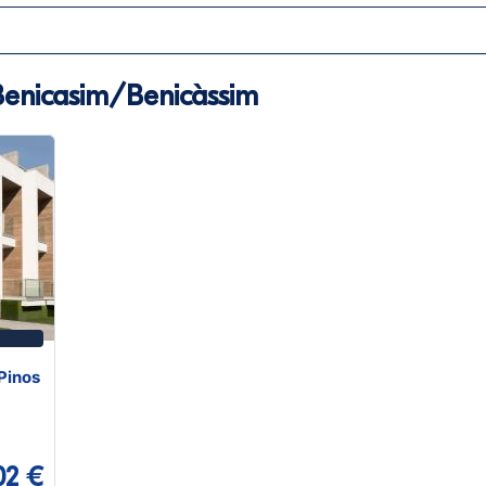
Benicasim/Benicàssim
Pinos
02 €