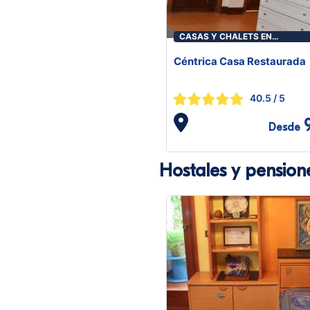
CASAS Y CHALETS EN
BENICASIM/BENICÀSSIM
Céntrica Casa Restaurada
40.5
/ 5
Desde
Hostales y pension