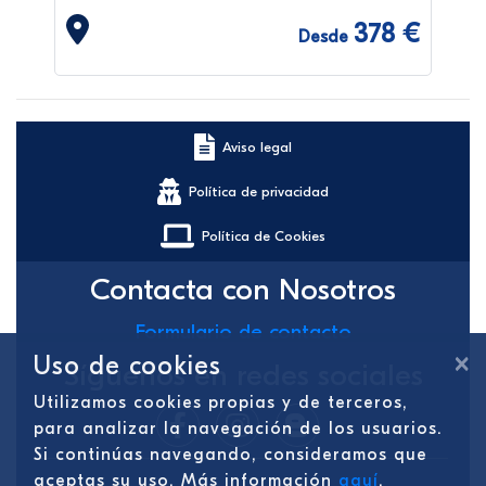
378 €
Desde
Aviso legal
Política de privacidad
Política de Cookies
Contacta con Nosotros
Formulario de contacto
×
Uso de cookies
Síguenos en redes sociales
Utilizamos cookies propias y de terceros,
para analizar la navegación de los usuarios.
Si continúas navegando, consideramos que
aceptas su uso. Más información
aquí
.