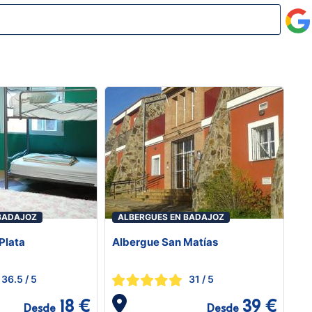
BADAJOZ
ALBERGUES EN BADAJOZ
Plata
Albergue San Matías
36.5
/ 5
31
/ 5
18 €
39 €
Desde
Desde