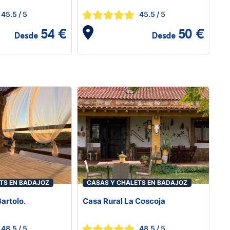
45.5
/ 5
45.5
/ 5
54 €
50 €
Desde
Desde
TS EN BADAJOZ
CASAS Y CHALETS EN BADAJOZ
artolo.
Casa Rural La Coscoja
48.5
/ 5
48.5
/ 5