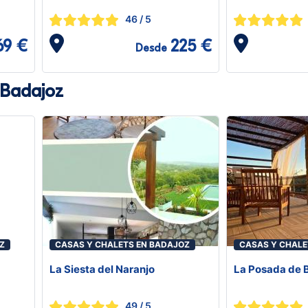
46
/ 5
69 €
225 €
Desde
 Badajoz
Z
CASAS Y CHALETS EN BADAJOZ
CASAS Y CHALE
La Siesta del Naranjo
La Posada de B
49
/ 5