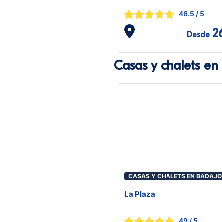
46.5
/ 5
2
Desde
Casas y chalets en
CASAS Y CHALETS EN BADAJO
La Plaza
49
/ 5