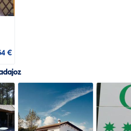
54 €
adajoz