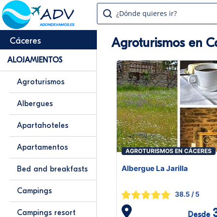
¿Dónde quieres ir?
Agroturismos en C
Cáceres
ALOJAMIENTOS
Agroturismos
Albergues
Apartahoteles
Apartamentos
AGROTURISMOS EN CÁCERES
Albergue La Jarilla
Bed and breakfasts
Campings
38.5
/ 5
Campings resort
Desde