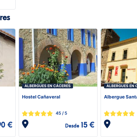
res
ALBERGUES EN CÁCERES
ALBERGUES EN 
Hostel Cañaveral
Albergue Sant
45
/ 5
90 €
15 €
Desde