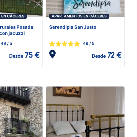
 EN CÁCERES
APARTAMENTOS EN CÁCERES
rurales Posada
Serendipia San Justo
con jacuzzi
49
/ 5
49
/ 5
75 €
72 €
Desde
Desde