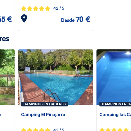
42
/ 5
65 €
70 €
Desde
res
CAMPINGS EN CÁCERES
CAMPINGS EN C
a
Camping El Pinajarro
Camping las Ca
43
/ 5