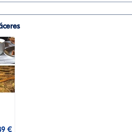
áceres
39 €