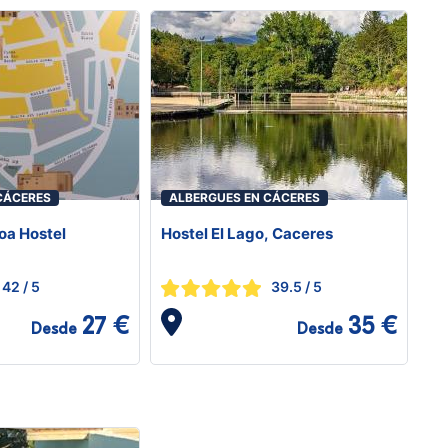
CÁCERES
ALBERGUES EN CÁCERES
oa Hostel
Hostel El Lago, Caceres
42
/ 5
39.5
/ 5
27 €
35 €
Desde
Desde