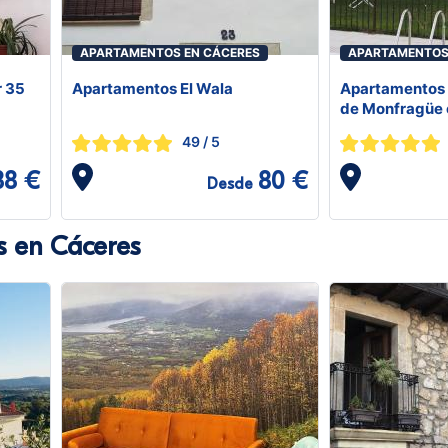
APARTAMENTOS EN CÁCERES
APARTAMENTOS
r 35
Apartamentos El Wala
Apartamentos 
de Monfragüe 
49
/ 5
88 €
80 €
Desde
s en Cáceres