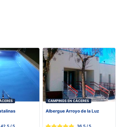
ÁCERES
CAMPINGS EN CÁCERES
talinas
Albergue Arroyo de la Luz
42.5
/ 5
36.5
/ 5