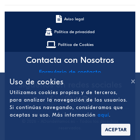
Aviso legal
Política de privacidad
Política de Cookies
Contacta con Nosotros
Formulario de contacto
×
Uso de cookies
Síguenos en redes sociales
Utilizamos cookies propias y de terceros,
para analizar la navegación de los usuarios.
Si continúas navegando, consideramos que
aceptas su uso. Más información
aquí
.
© 2026 - ADondeVamos.es - Todos los derechos
reservados.
ACEPTAR