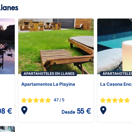
Llanes
APARTAHOTELES EN LLANES
APARTAHOTELES
Apartamentos La Playina
La Casona Enc
47
/ 5
08 €
55 €
Desde