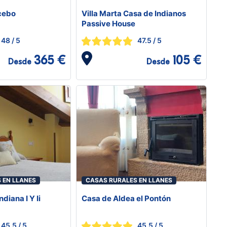
Acebo
Villa Marta Casa de Indianos
Passive House
48
/ 5
47.5
/ 5
365 €
105 €
Desde
Desde
 EN LLANES
CASAS RURALES EN LLANES
diana I Y Ii
Casa de Aldea el Pontón
45.5
/ 5
45.5
/ 5