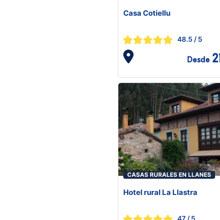
Casa Cotiellu
48.5
/ 5
2
Desde
CASAS RURALES EN LLANES
Hotel rural La Llastra
47
/ 5