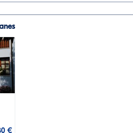
lanes
30 €