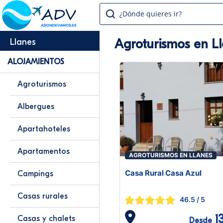
¿Dónde quieres ir?
Agroturismos en L
Llanes
ALOJAMIENTOS
Agroturismos
Albergues
Apartahoteles
Apartamentos
AGROTURISMOS EN LLANES
Casa Rural Casa Azul
Campings
Casas rurales
46.5
/ 5
1
Casas y chalets
Desde