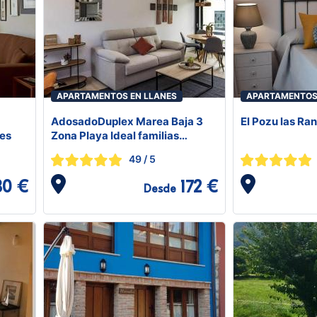
APARTAMENTOS EN LLANES
APARTAMENTOS
AdosadoDuplex Marea Baja 3
El Pozu las Ra
nes
Zona Playa Ideal familias
parejas y amigos
49
/ 5
80 €
172 €
Desde