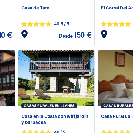
Casa de Tata
El Corral Del 
48.5
/ 5
10 €
150 €
Desde
CASAS RURALES EN LLANES
CASAS RURALES
Casa en la Costa con wifi jardín
Casa Rural La In
y barbacoa
46
/ 5