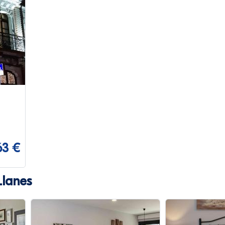
63 €
lanes