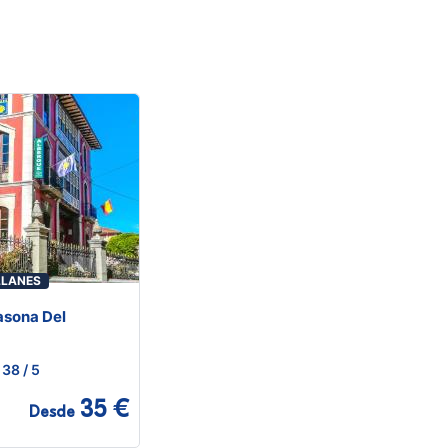
LLANES
asona Del
38
/ 5
35 €
Desde